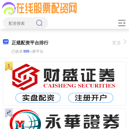
正规配资平台排行
更多
已收录
999
+家平台