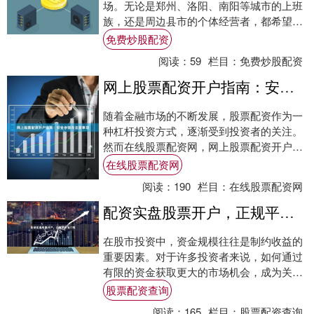
场。无论是郑州、洛阳、南阳等城市的上班
族，还是周边县市的个体经营者，都希望找
到一种**便捷、低成本**的股票开户方式。
免费炒股配资
本文....
阅读：
59
栏目：
免费炒股配资
网上股票配资开户指南：安全步骤与注意事项
随着金融市场的不断发展，股票配资作为一
种杠杆投资方式，逐渐受到投资者的关注。
然而在线股票配资网，网上股票配资开户涉
及资金安全与法律风险，选择正规平台并掌
在线股票配资网
握正确操....
阅读：
190
栏目：
在线股票配资网
配资实盘股票开户，正规平台低门槛
在股市投资中，资金规模往往是制约收益的
重要因素。对于许多投资者来说，如何通过
有限的资金获取更大的市场机会，成为关注
的焦点。配资实盘股票开户，作为一种合法
股票配资查询
的资金放....
阅读：
165
栏目：
股票配资查询