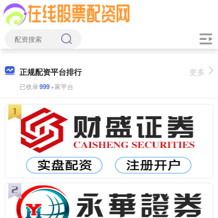
正规配资平台排行
更多
已收录
999
+家平台