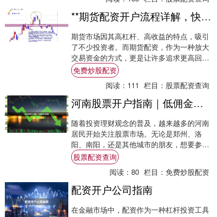
**期货配资开户流程详解，快速开通指南**
期货市场因其高杠杆、高收益的特点，吸引
了不少投资者。而期货配资，作为一种放大
交易资金的方式，更是让许多追求更高回报
的投资者心动。然而，对于新手而言，期货
免费炒股配资
配资开户....
阅读：
111
栏目：
股票配资查询
河南股票开户指南｜低佣金办理流程
随着投资理财观念的普及，越来越多的河南
居民开始关注股票市场。无论是郑州、洛
阳、南阳，还是其他城市的朋友，想要参与
A股交易，第一步就是办理股票开户。本文
股票配资查询
将为您详细....
阅读：
80
栏目：
免费炒股配资
配资开户公司指南
在金融市场中，配资作为一种杠杆投资工具