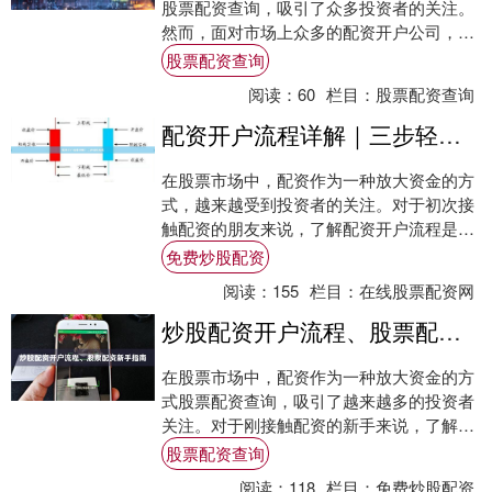
股票配资查询，吸引了众多投资者的关注。
然而，面对市场上众多的配资开户公司，如
何选择一家正规、安全的平台，成为投资者
股票配资查询
必须掌握....
阅读：
60
栏目：
股票配资查询
配资开户流程详解｜三步轻松完成
在股票市场中，配资作为一种放大资金的方
式，越来越受到投资者的关注。对于初次接
触配资的朋友来说，了解配资开户流程是迈
出第一步的关键。本文将为您详细解析配资
免费炒股配资
开户的具....
阅读：
155
栏目：
在线股票配资网
炒股配资开户流程、股票配资新手指南
在股票市场中，配资作为一种放大资金的方
式股票配资查询，吸引了越来越多的投资者
关注。对于刚接触配资的新手来说，了解完
整的开户流程和操作要点至关重要。本文将
股票配资查询
为您详细....
阅读：
118
栏目：
免费炒股配资