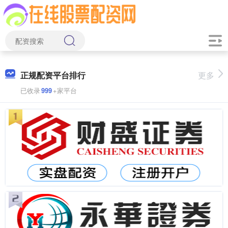
正规配资平台排行
更多
已收录
999
+家平台