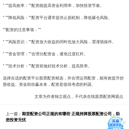
* **提高效率：**配资能提高资金利用率，加快投资节奏。
* **降低风险：**配资平台通常提供止损机制，降低爆仓风险。
**配资的注意事项：**
* **风险意识：**配资放大收益的同时也放大风险，需谨慎操作。
* **资金管理：**合理分配资金，避免过度杠杆。
* **技术分析：**配资前做好技术分析，提高胜率。
选择合适的配资平台股票配资精选，并合理运用配资，能有效提升炒
股收益。资金助你赢未来，配资是值得考虑的利器。
文章为作者独立观点，不代表在线股票配资网观点
上一篇：
期货配资公司正规的有哪些 正规持牌股票配资公司，助
您投资无忧