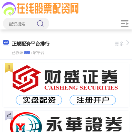
正规配资平台排行
更多
已收录
999
+家平台