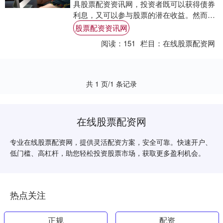
具股票配资资讯网，投资者既可以获得债券
利息，又可以参与股票的潜在收益。然而，
配债股也存在一定的风险。 杠杆化的投资可
股票配资资讯网
以放大....
阅读：
151
栏目：
在线股票配资网
共 1 页/1 条记录
在线股票配资网
专业在线股票配资网，提供灵活配资方案，安全可靠。快速开户、
低门槛、高杠杆，助您轻松投资股票市场，获取更多盈利机会。
热点关注
正规
配资