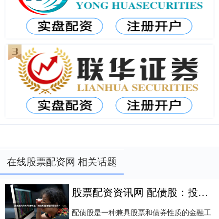
在线股票配资网 相关话题
股票配资资讯网 配债股：投资机遇还是风险陷阱？
配债股是一种兼具股票和债券性质的金融工