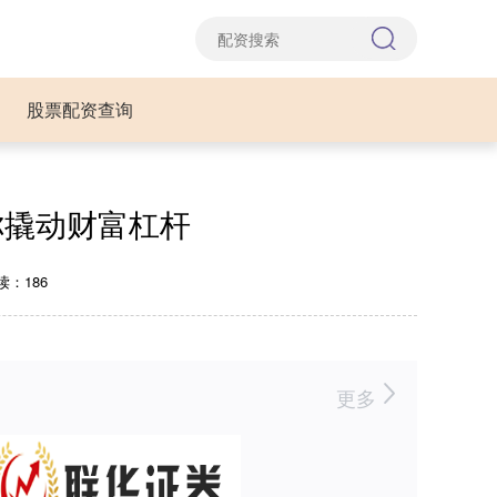
股票配资查询
你撬动财富杠杆
读：186
更多