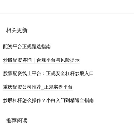
相关更新
配资平台正规甄选指南
炒股配资咨询｜合规平台与风险提示
股票配资线上平台：正规安全杠杆炒股入口
重庆配资公司推荐_正规实盘平台
炒股杠杆怎么操作？小白入门到精通全指南
推荐阅读