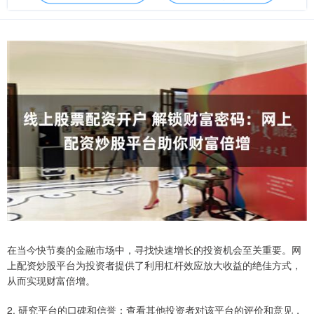
在当今快节奏的金融市场中，寻找快速增长的投资机会至关重要。网
上配资炒股平台为投资者提供了利用杠杆效应放大收益的绝佳方式，
从而实现财富倍增。
2. 研究平台的口碑和信誉：查看其他投资者对该平台的评价和意见，